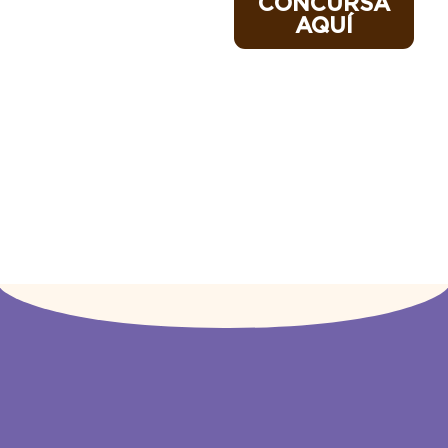
CONCURSA
AQUÍ
El/la ganador/a será
anunciado/a a través
de nuestras redes
sociales.