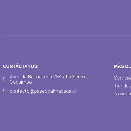
CONTÁCTANOS:
MÁS D
Avenida Balmaceda 2885, La Serena,
Servici
Coquimbo
Tienda
contacto@paseobalmaceda.cl
Noveda