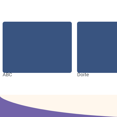
ABC
Doite